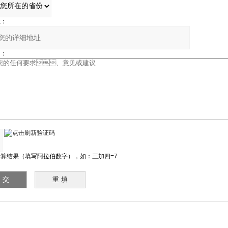
：
：
：
算结果（填写阿拉伯数字），如：三加四=7