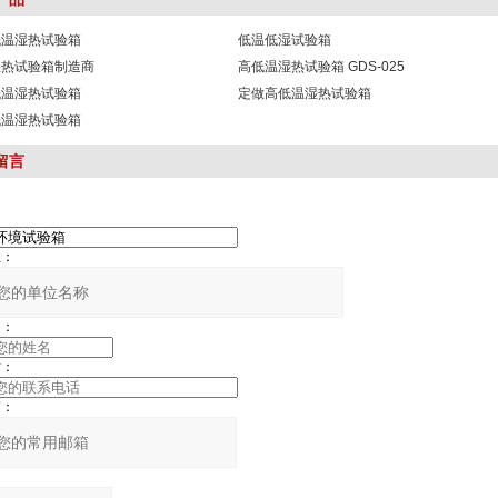
低温湿热试验箱
低温低湿试验箱
湿热试验箱制造商
高低温湿热试验箱 GDS-025
低温湿热试验箱
定做高低温湿热试验箱
低温湿热试验箱
留言
：
：
：
：