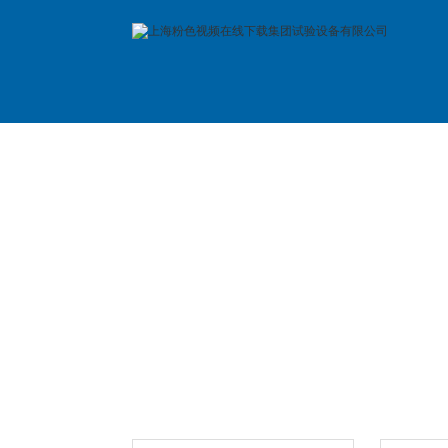
首 页
公司简介