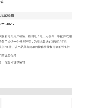
验箱
环境试验箱
2023-10-12
验箱可为用户检验、检测电子电工元器件、零配件或相
部门提供一个模拟环境，为测试数据的准确性和*性
供*条件。该产品具有简单的操作性能和可靠的设备性
先进便捷操作的计测装置，结构一体化程度高，科学的空气流通
门高温老化箱
使室内温湿度均匀，避免任何死角；完备的安全保护装置，避
合一综合环境试验箱
发生的安全隐患，保证设备的长期可靠性.