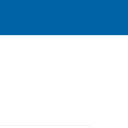
持
联系方式
访客留言