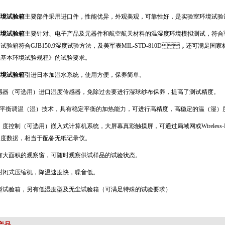
环境试验箱
主要部件采用进口件，性能优异，外观美观，可靠性好，是实验室环境试验
环境试验箱
主要针对、电子产品及元器件和航空航天材料的温湿度环境模拟测试，符
的试验箱符合
GJB150.9
湿度试验方法，及美军表
MIL-STD-810D
，还可满足国家
基本环境试验规程》的试验要求。
环境试验箱
引进日本加湿水系统，使用方便，保养简单。
器（可选用）进口湿度传感器，免除过去要进行湿球纱布保养，提高了测试精度。
衡调温（湿）技术，具有稳定平衡的加热能力，可进行高精度，高稳定的温（湿）度控
度控制（可选用）嵌入式计算机系统，大屏幕真彩触摸屏，可通过局域网或
Wireless
数据，相当于配备无纸记录仪。
大面积的观察窗，可随时观察供试样品的试验状态。
式压缩机，降温速度快，噪音低。
试验箱，另有低湿度型及无尘试验箱（可满足特殊的试验要求）
产品