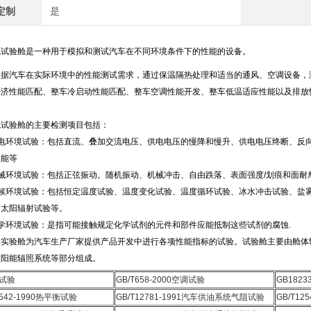
定制
是
试验舱是一种用于模拟和测试汽车在不同环境条件下的性能的设备。
据汽车在实际环境中的性能测试需求，通过保温隔热处理和适当的通风、空调设备
、经济性能匹配、整车冷启动性能匹配、整车空调性能开发、整车低温适应性能以及排放性
验舱的主要检测项目包括：
环境试验：包括直流、叠加交流电压、供电电压的慢降和慢升、供电电压终断、反向电压
性能等
环境试验：包括正弦振动。随机振动、机械冲击、自由跌落、表面强度/划痕和面耐摩擦
环境试验：包括恒定温度试验、温度变化试验、温度循环试验、冰水冲击试验、盐
、太阳辐射试验等。
学环境试验：是指可能接触规定化学试剂的元件和部件应能抵制这些试剂的腐蚀.
实验舱为汽车生产厂家提供产品开发中进行各项性能指标的试验。试验舱主要由舱体转护结构
、太阳能辐照系统等部分组成。
放试验
GB/T658-2000空调试验
GB182
2542-1990热平衡试验
GB/T12781-1991汽车供油系统气阻试验
GB/T1