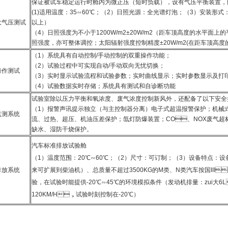
保证被试车稳定运行时舱内为微正压（短时负载），设有气压平衡装置，舱
(1)适用温度：35∽60℃；（2）日照光源：全光谱灯泡；（3）安装形式
大气压测试
以上）
（4）日照强度为不小于1200W/m2±20W/m2（距车顶高度的水平面上的平均
照强度，亦可整体调控；太阳辐射强度控制精度±20W/m2(在距车顶高
（1）系统具有自动控制/手动控制的双重操作功能；
（2）试验过程中可实现自动/手动双向无忧切换；
操作测试
（3）实时显示试验流程和试验参数；实时曲线显示；实时参数显示及打印
（4）试验数据实时存储；系统具有测试和自诊断功能
试验室除以压力平衡和氧浓度、废气浓度控制新风外，还配备了以下安全措
（1）报警声讯提示独立（与主控制器分离）电子式超温报警保护；机械式
监测系统
流、过热、超压、机油压差保护；氙灯防爆装置；CO、NOX废气超标保
缺水、湿防干烧保护。
汽车标准排放试验舱
（1）温度范围：20℃∽60℃；（2）尺寸：可订制；（3）设备特
排放系统
来可扩展到柴油机）、总质量不超过3500KG的M类、N类汽车按国II
验，在试验时能提供-20℃∽45℃的环境模拟条件（发动机排量：zui大6
120KM/H，试验时刻控制在-20℃）