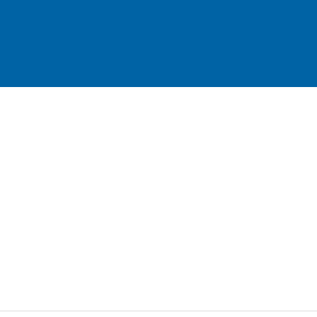
产品展示
新闻资讯
资料下载
技术支