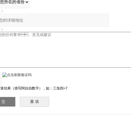
：
：
：
算结果（填写阿拉伯数字），如：三加四=7