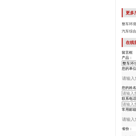
更多
整车环
汽车综
在线
留言框
产品：
您的单位
您的姓名
联系电话
常用邮箱
省份：