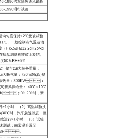
2546-1990汽车隔热通风试验
536-1990滑行试验
，舱内气温均匀度保持±2℃受被试验
1℃，一般控制点气温波动
)5.5≤H≤12.2gH2o/kg
水在底盘测供机转鼓上凝结。
湿度50％RH±5％
2）整车zui大装备重量：
气量：720m3/h;(5)整
大散热量：300KW；
8)新风供给量：-40℃∽10℃
/h；0℃∽20℃时，新
续运行>1小时；（2）高温试验技
0℃时，汽车急速状态，整
运行>1小时；（3）试验
速测试：由常温升温至
大于3H。