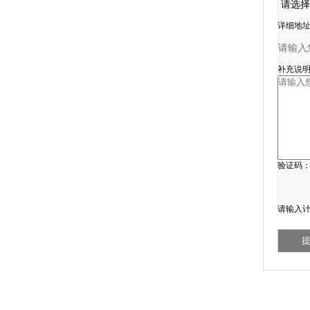
详细地址
补充说明
验证码
请输入计