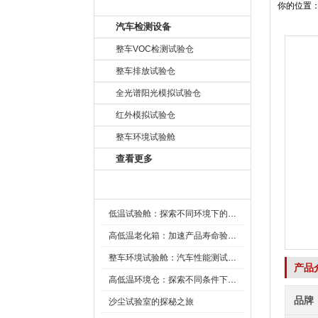
产品目录
你的位置
汽车检测设备
整车VOC检测试验仓
整车排放试验仓
全光谱阳光模拟试验仓
红外模拟试验仓
整车环境试验舱
查看更多
新闻资讯
低温试验舱：探索不同环境下的科技边界
高低温老化箱：加速产品寿命验证的可靠伙伴
整车环境试验舱：汽车性能测试的设备
产品
高低温环境仓：探索不同条件下的科学奥秘
品牌
沙尘试验室的探秘之旅