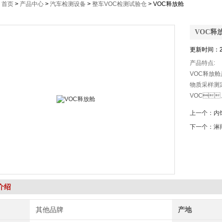
：
首页
>
产品中心
>
汽车检测设备
>
整车VOC检测试验仓
> VOC释放舱
VOC释
更新时间：2
产品特点:
VOC释放舱
物质采样测
VOC
由电源、除湿
上一个：
内
单元、风循
下一个：
淋
介绍
其他品牌
产地