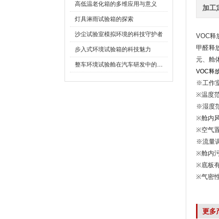
高低温老化箱的多维应用与意义
加工
灯具淋雨试验箱的探索
沙尘试验室模拟环境的科技守护者
VOC释
甲醛释放量
步入式环境试验箱的科技魅力
元
整车环境试验舱在汽车研发中的作用
VOC释
※工作室
※温度范
※湿度范
※舱内风
※空气置换
※流量调节
※舱内污染
※底板有效荷
※气密性
更多