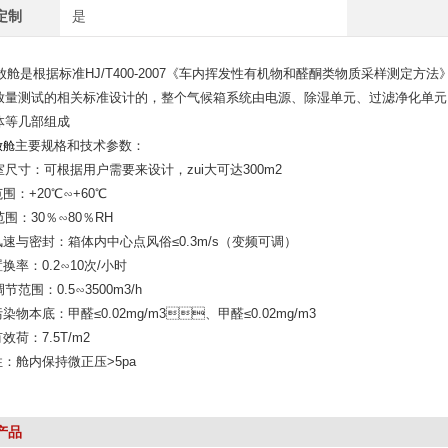
定制
是
放舱
是根据标准HJ/T400-2007《车内挥发性有机物和醛酮类物质采样测定方法》
测试的相关标准设计的，整个气候箱系统由电源、除湿单元、过滤净化单元、
、舱体等几部组成
主要规格和技术参数：
放舱
尺寸：可根据用户需要来设计，zui大可达300m2
围：+20℃∽+60℃
围：30％∽80％RH
速与密封：箱体内中心点风俗≤0.3m/s（变频可调）
率：0.2∽10次/小时
范围：0.5∽3500m3/h
物本底：甲醛≤0.02mg/m3、甲醛≤0.02mg/m3
：7.5T/m2
：舱内保持微正压>5pa
产品