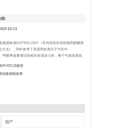
放舱
023-10-13
是根据标准HJ/T400-2007《车内挥发性有机物和醛酮类
定方法》，同时参考了美国和欧洲关于汽车中
、甲醛释放量测试的相关标准设计的，整个气候箱系统
单元、过滤净化单元、加湿单元、温控单元、流量控制
饰件VOC试验室
环单元、舱体等几部组成
雨试验箱制造商
国产