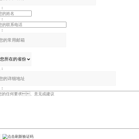
：
：
：
：
：
：