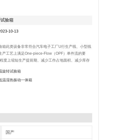
转试验箱
023-10-13
箱此类设备非常符合汽车电子工厂U行生产线、小型线
在生产工艺上满足One-piece-Flow（OPF）单件流的要
i大程度上缩短生产提前期、减少工作占地面积、减少库存
，是目前精益生产的主推设备之一。尤其是针对汽车
温旋转试验箱
、ABS传感器等我司拥有丰富的设计和制造经验。
低温湿热振动一体箱
国产