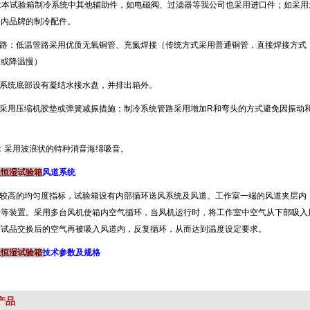
:本试验箱制冷系统中其他辅助件，如电磁阀、过滤器等我公司也采用进口件；如采用意大
内品牌的制冷配件。
路：低温管路采用优质无氧铜管、充氮焊接（传统方式采用普通铜管，直接焊接方式
温或降温慢）
系统底部设有凝结水接水盘，并排出箱外。
：采用压缩机胶垫或弹簧减振措施；制冷系统管路采用增加R和弯头的方式避免因
：采用波浪状的特种消音海绵吸音。
温恒湿试验箱
风道系统
较高的均匀度指标，试验箱设有内部循环送风系统及风道。工作室一端的风道夹层内，分布
、风叶等装置。采用多台风机使箱内空气循环，当风机运行时，将工作室中空气从下部吸入风道
品交换后的空气再被吸入风道内，反复循环，从而达到温度设定要求。
温恒湿试验箱
技术参数及规格
产品