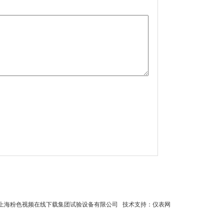
首页
|
管理登陆
有:上海粉色视频在线下载集团试验设备有限公司 技术支持：
仪表网