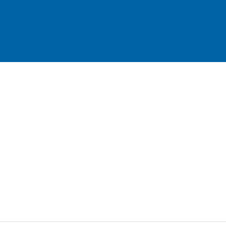
产品展示
新闻资讯
资料下载
技术支