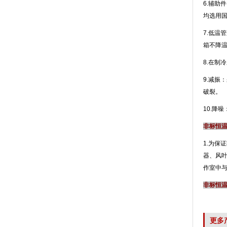
6.辅助件
均选用国
7.低温管
箱不降
8.在制冷
9.减振
破裂。
10.降噪
非标恒
1.为保证
器
作室中与试
非标恒
更多