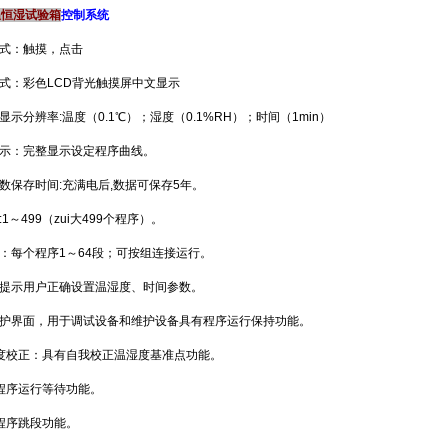
温恒湿试验箱
控制系统
：触摸，点击
式：彩色LCD背光触摸屏中文显示
、显示分辨率:温度（0.1℃）；湿度（0.1%RH）；时间（1min）
示：完整显示设定程序曲线。
参数保存时间:充满电后,数据可保存5年。
1～499（zui大499个程序）。
：每个程序1～64段；可按组连接运行。
提示用户正确设置温湿度、时间参数。
维护界面，用于调试设备和维护设备具有程序运行保持功能。
度校正：具有自我校正温湿度基准点功能。
程序运行等待功能。
序跳段功能。