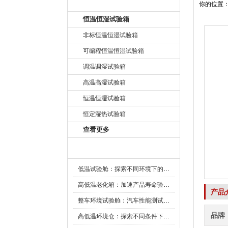
产品目录
你的位置
恒温恒湿试验箱
非标恒温恒湿试验箱
可编程恒温恒湿试验箱
调温调湿试验箱
高温高湿试验箱
恒温恒湿试验箱
恒定湿热试验箱
查看更多
新闻资讯
低温试验舱：探索不同环境下的科技边界
高低温老化箱：加速产品寿命验证的可靠伙伴
产品
整车环境试验舱：汽车性能测试的设备
品牌
高低温环境仓：探索不同条件下的科学奥秘