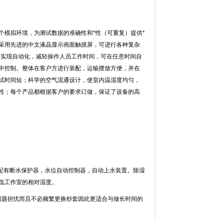
供一个模拟环境，为测试数据的准确性和*性（可重复）提供*
，采用先进的中文液晶显示画面触摸屏，可进行各种复杂
程度上实现自动化，减轻操作人员工作时间，可在任意时间自
界面集中控制。整体在客户方进行装配，运输摆放方便，并在
；科学的空气流通设计，使室内温湿度均匀，
；每个产品都根据客户的要求订做，保证了设备的高
配有断水保护器，水位自动控制器，自动上水装置。除湿
作室的相对湿度。
、水质等问题担忧而且不必频繁更换纱套因此更适合与做长时间的