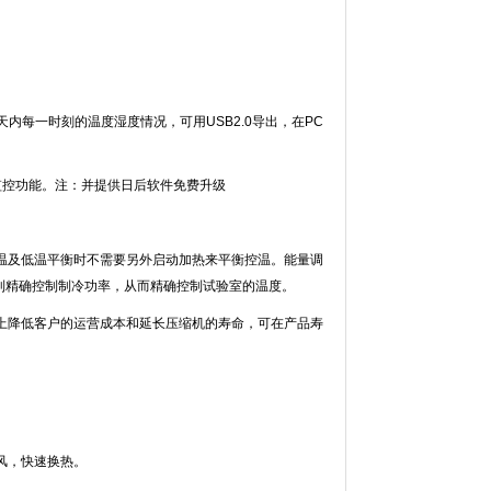
内每一时刻的温度湿度情况，可用USB2.0导出，在PC
能。注：并提供日后软件免费升级
在降温及低温平衡时不需要另外启动加热来平衡控温。能量调
确控制制冷功率，从而精确控制试验室的温度。
度上降低客户的运营成本和延长压缩机的寿命，可在产品寿
，快速换热。