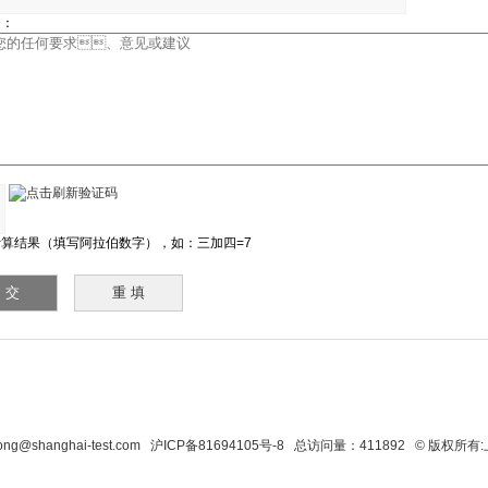
：
：
算结果（填写阿拉伯数字），如：三加四=7
介
|
新闻资讯
|
联系粉色视频在线下载
|
资料下载
|
网站地图
|
返回
g@shanghai-test.com
沪ICP备81694105号-8
总访问量：411892 © 版权所