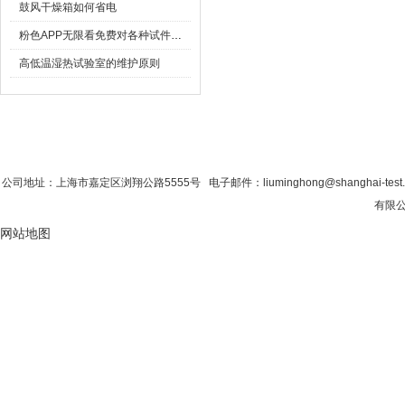
鼓风干燥箱如何省电
粉色APP无限看免费对各种试件的要求
高低温湿热试验室的维护原则
首 页
|
公司简介
|
新闻资讯
|
联系粉色视
公司地址：上海市嘉定区浏翔公路5555号 电子邮件：liuminghong@shanghai-tes
有限公
网站地图