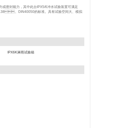
力或密封能力，其中此台
IPX5/6冲水试验装置
可满足
38、DIN40050的标准。具有试验空间大、模拟
IPX6K淋雨试验箱