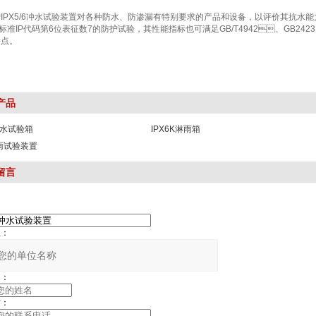
IPX5/6冲水试验装置对各种防水、防渗漏有特别要求的产品和设备，以评价其抗水能
8标准IP代码第6位表征数7的防护试验，其性能指标也可满足GB/T4942、GB2423.
。
产品
防水试验箱
IPX6K淋雨箱
淋雨试验装置
留言
：
：
：