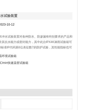
6冲水试验装置
023-10-12
5/6冲水试验装置对各种防水、防渗漏有特别要求的产品和
以评价其抗水能力或密封能力，其中此台IPX4K淋雨试验箱可
08标准IP代码第6位表征数7的防护试验，其性能指标也可
942、GB2423.38、DIN40050的标准。
温环境试验箱
、模拟环境的特点。
5℃/min快速温变试验箱