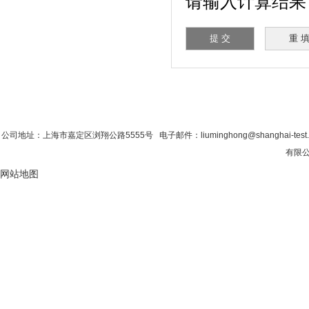
请输入计算结果（填
首 页
|
公司简介
|
新闻资讯
|
联系粉色视
公司地址：上海市嘉定区浏翔公路5555号 电子邮件：liuminghong@shanghai-tes
有限公
网站地图