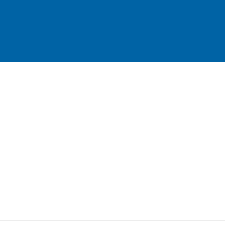
产品展示
新闻资讯
资料下载
技术支