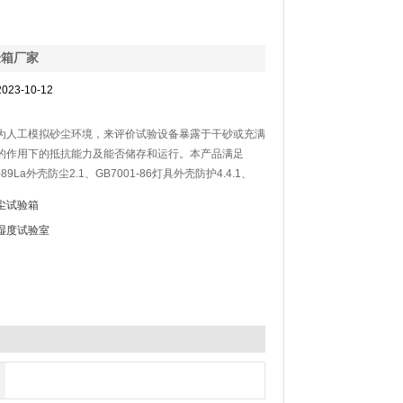
验箱厂家
2023-10-12
为人工模拟砂尘环境，来评价试验设备暴露于干砂或充满
的作用下的抵抗能力及能否储存和运行。本产品满足
-89La外壳防尘2.1、GB7001-86灯具外壳防护4.4.1、
-89、及美国军标MIL-STD-810F等相应的沙尘试验箱
尘试验箱
湿度试验室
验箱厂家直接销售，沙尘试验箱厂家*，质量保证。