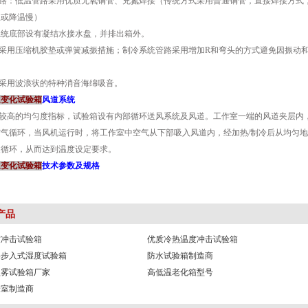
路：低温管路采用优质无氧铜管、充氮焊接（传统方式采用普通铜管，直接焊接方式
温或降温慢）
统底部设有凝结水接水盘，并排出箱外。
：采用压缩机胶垫或弹簧减振措施；制冷系统管路采用增加R和弯头的方式避免因
：采用波浪状的特种消音海绵吸音。
速变化试验箱
风道系统
较高的均匀度指标，试验箱设有内部循环送风系统及风道。工作室一端的风道夹层内，分布加热
气循环，当风机运行时，将工作室中空气从下部吸入风道内，经加热/制冷后从均
复循环，从而达到温度设定要求。
速变化试验箱
技术参数及规格
产品
度冲击试验箱
优质冷热温度冲击试验箱
海步入式湿度试验箱
防水试验箱制造商
盐雾试验箱厂家
高低温老化箱型号
验室制造商