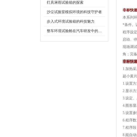
灯具淋雨试验箱的探索
非标快
沙尘试验室模拟环境的科技守护者
本系列环
步入式环境试验箱的科技魅力
*条件
整车环境试验舱在汽车研发中的作用
程序设定
启动
现场调试和
角
非标快
1.加热
超小黄
1.设置方式
2.显示
3.设定
4.图形显示
5.设置参
6.程序数:
7.程序段
8.能自动