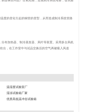
，易使铜管内壁产生氧化物，造成制冷系统堵塞，使试验
振动和温度的变化引起的铜管的变型，从而造成制冷系统管路
器、制冷蒸发器、风叶等装置。采用多台风机
匀地吹出，在工作室中与试品交换后的空气再被吸入风道
温湿度试验室厂
湿冻试验箱厂家
优质高低温冲击试验箱