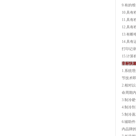
9.有的维
10.具有
11.具有
12.具有程
13.有断
14.具有
打印记录
15.计算
非标快
1.系统
节技术即
2.相对
命周期
3.制冷硬
4.制冷剂
5.制冷蒸
6.辅助件
内品牌的制