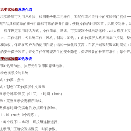
速温变试验箱
系统介绍
境实验箱可为用户检验、检测电子电工元器件、零配件或相关行业的实验部门提供
。该产品具有简单的操作性能和可靠的设备性能，便捷操作的计测装置，温度控制器
，程序设定采用对话方式，操作简单、迅速。可实现制冷机自动运转，zui大程
、停止、工作运行，各系统工作（风机，制冷，加热，）由触摸屏人机界面集中控制
验收，保证在客户方的使用性能；结构一体化程度高，在客户端装配调试时间短
；完备的安全保护装置，避免了任何可能发生的安全隐患，保证设备的长期可靠性；每个产品
速变化试验箱
加热系统
采用加热管加热、执行元件采用固态继电器。
片粉色视频控制系统
：触摸，点击
方式：彩色LCD触摸屏中文显示
、显示分辨率:温度（0.1℃）；时间（1min）
：完整显示设定程序曲线。
数保存时间:充满电后,数据可保存5年。
1～10（zui大10个程序）。
：每个程序1～64段；可按组连接运行。
提示用户正确设置温湿度、时间参数。