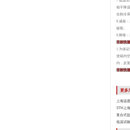
7.低温管
箱不降
在制冷系
8.减振
破裂。
9.降噪
非标快
1.为保证
使箱内空
内，反
非标快
更多
上海温
STH上
复合式
低温试