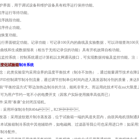
护界面，用于调试设备和维护设备具有程序运行保持功能。
程序运行等待功能。
程序跳段功能。
序停止功能。
电恢复功能。
运行界面锁定功能。记录功能：可记录100天内的曲线及实验数据，可以详细查询100天
曲线和生成数据报表（相当于无纸记录仪的功能）具有开机故障自检功能。
机监控系统：控制系统通过计算机以太网通讯接口，可实现数据传输及监控功能。注
速变化试验箱
制冷系统
理念：此类实验室均采用业界的温度平衡技术（制冷不加热），通过能量调节技术
PID控制调节制冷剂流量，通过调节控制单位时间内进入蒸发器制冷剂的质量，来达到精
以前“平衡控温方式"即边加热边制冷的方法，能耗非常大。而运用此技术可在zui大
内可为用户节约一笔不小的电费开支（因客户实际使用频率高低而已）
件:采用“泰康"全封闭压缩机。
：采用环保制冷剂R404a，R23。
发器：采用波纹翅片制冷蒸发器，位于试验箱一端的风道夹层内，由鼓风电机强制通风
:本试验箱制冷系统中其他辅助件，如电磁阀、过滤器等我公司也采用进口件；如采用意
冷配件。