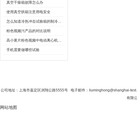
真空干燥箱故障怎么办
使用真空烘箱注意用电安全
怎么知道冷热冲击试验箱的制冷压缩机好坏
粉色视频污产品的对比说明
高小黄片粉色视频中电动离心机注意事项
手机需要做哪些试验
首 页
|
公司简介
|
新闻资讯
|
联系粉色视
公司地址：上海市嘉定区浏翔公路5555号 电子邮件：liuminghong@shanghai-tes
有限公
网站地图