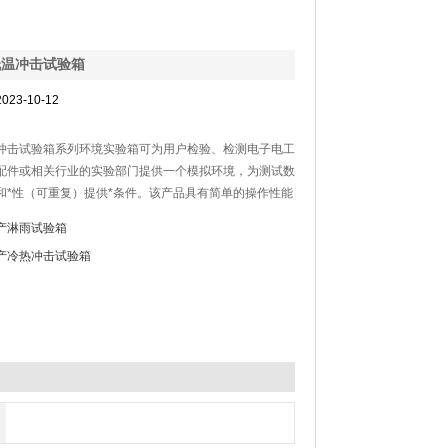
低温冲击试验箱
023-10-12
冲击试验箱系列环境实验箱可为用户检验、检测电子电工
、零配件或相关行业的实验部门提供一个模拟环境，为测试数
和*性（可重复）提供*条件。该产品具有简单的操作性能
能，先进便捷操作的计测装置，结构一体化程度高，
产淋雨试验箱
设计，使室内温湿度均匀，避免任何死角；完备的安
产冷热冲击试验箱
，避免了任何可能发生的安全隐患，保证设备的长期可靠