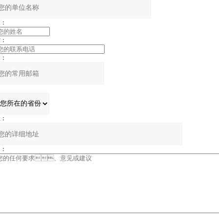
：
：
：
：
：
：