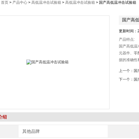
：
首页
>
产品中心
>
高低温冲击试验箱
>
高低温冲击试验箱
> 国产高低温冲击试验箱
国产高
更新时间：2
产品特点:
国产高低温
元器件
据的准确性
和可靠的设备性
上一个：
国
科学的空气流通
下一个：
国
全保护装置
性.
介绍
其他品牌