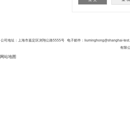
首 页
|
公司简介
|
新闻资讯
|
联系粉色视
公司地址：上海市嘉定区浏翔公路5555号 电子邮件：liuminghong@shanghai-tes
有限公
网站地图