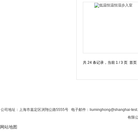
共 24 条记录，当前 1 / 3 页 
首 页
|
公司简介
|
新闻资讯
|
联系粉色视
公司地址：上海市嘉定区浏翔公路5555号 电子邮件：liuminghong@shanghai-tes
有限公司
网站地图